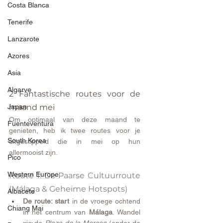
Costa Blanca
Tenerife
Lanzarote
Azores
Asia
Algarve
2 Fantastische routes voor de 
Japan
maand mei
Om optimaal van deze maand te 
Fuenteventura
genieten, heb ik twee routes voor je 
South Korea
uitgestippeld die in mei op hun 
allermooist zijn.
Pico
Western Europe
Route 1: De Paarse Cultuurroute 
(Málaga & Geheime Hotspots)
Albacete
De route: start
 in de vroege ochtend 
Chiang Mai
in het centrum van 
Málaga
. Wandel 