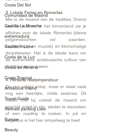
Costa Del Sol
3. Lokale Ferias en Romerías
Comunidad de Madrid
Mei is de maand van de tradities. Overal 
Castilla La Mancha
aan de kust en in het binnenland zie je 
affiches voor de lokale 
Romerías
 (kleine 
extremadura
pelgrimstochten vol paarden, 
klederdracht en muziek) en kleinschalige 
Castillo Y León
dorpsfeesten. Het is de ideale kans om 
Costa de la Luz
de authentieke andalusische cultuur van 
dichtbij mee te maken.
Costa de Almeria
Costa Tropical
4. Perfecte reistemperatuur
De zon schijnt volop, maar er staat vaak 
Andalucia Inland
nog een heerlijke, milde zeebries. Dit 
Travel Guide
maakt mei bij uitstek dé maand om 
sportief actief te zijn, steden te bezoeken 
Refined packing Lists
of een roadtrip te maken. In juli en 
Europe
augustus is het hier simpelweg te heet.
Beauty