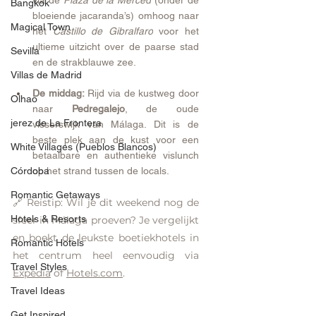
via de 
Plaza de la Merced
 (onder de 
Bangkok
bloeiende jacaranda’s) omhoog naar 
Magical Town
het 
Castillo de Gibralfaro
 voor het 
ultieme uitzicht over de paarse stad 
Sevilla
en de strakblauwe zee.
Villas de Madrid
De middag:
 Rijd via de kustweg door 
Olhao
naar 
Pedregalejo
, de oude 
jerez de La Frontera
visserswijk van Málaga. Dit is de 
beste plek aan de kust voor een 
White Villages (Pueblos Blancos)
betaalbare en authentieke vislunch 
Córdoba
op het strand tussen de locals.
Romantic Getaways
🔗 Reistip: Wil je dit weekend nog de 
Hotels & Resorts
sfeer in Málaga proeven? Je vergelijkt 
en boekt de leukste boetiekhotels in 
Romantic Hotels
het centrum heel eenvoudig via 
Travel Styles
Expedia
 of 
Hotels.com
.  
Travel Ideas
Get Inspired