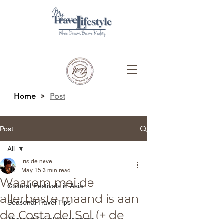
Home
>
Post
Post
All
iris de neve
All
May 15
3 min read
Waarom mei de
Cultural Festivals in Asia
allerbeste maand is aan
Seasonal Travel Tips
de Costa del Sol (+ de