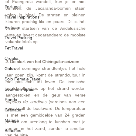
of Fuengirola wandelt, kun je er niet 
Portugal
omheen: de Jacaranda-bomen staan 
volop in bloei. De straten en pleinen 
Travel Inspirations
kleuren prachtig lila en paars. Dit is hét 
Vietnam
visuele startsein van de Andalusische 
lente en levert gegarandeerd de mooiste 
Travel Packing
vakantiefoto’s op.
Pet Travel
Croatia
2. De start van het Chiringuito-seizoen
Hoewel sommige strandtentjes het hele 
Cuba
jaar open zijn, komt de strandcultuur in 
Solo Female Travel
mei pas écht tot leven. De iconische 
houtskoolbootjes op het strand worden 
Southern Spain
aangestoken en de geur van verse 
Ronda
espetos de sardinas
 (sardines aan een 
spies) vult de boulevard. De temperatuur 
Granada
is met een gemiddelde van 24 graden 
Malaga
perfect om urenlang te lunchen met je 
voeten in het zand, zonder te smelten 
Beaches
van de hitte.