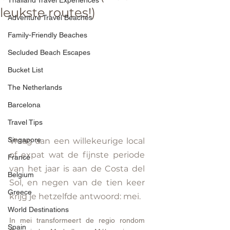
Thailand Travel Experiences
leukste routes!)
Adventure Travel Beaches
Family-Friendly Beaches
Secluded Beach Escapes
Bucket List
The Netherlands
Barcelona
Travel Tips
Singapore
Vraag aan een willekeurige local 
of expat wat de fijnste periode 
France
van het jaar is aan de Costa del 
Belgium
Sol, en negen van de tien keer 
Greece
krijg je hetzelfde antwoord: mei.
World Destinations
In mei transformeert de regio rondom 
Spain