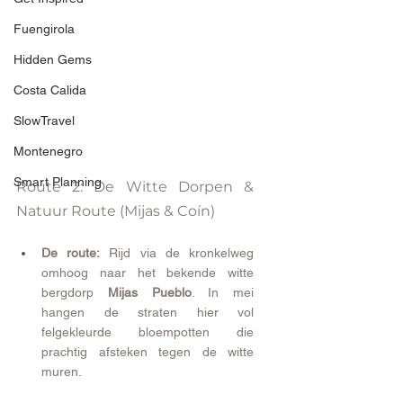
Fuengirola
Hidden Gems
Costa Calida
SlowTravel
Montenegro
Smart Planning
Route 2: De Witte Dorpen & 
Natuur Route (Mijas & Coín)
De route:
 Rijd via de kronkelweg 
omhoog naar het bekende witte 
bergdorp 
Mijas Pueblo
. In mei 
hangen de straten hier vol 
felgekleurde bloempotten die 
prachtig afsteken tegen de witte 
muren.