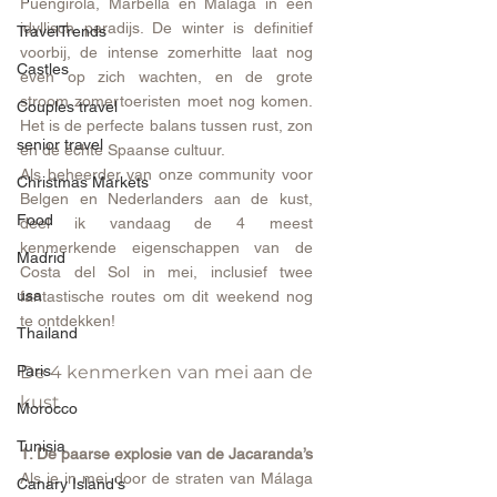
Fuengirola, Marbella en Málaga in een 
idyllisch paradijs. De winter is definitief 
TravelTrends
voorbij, de intense zomerhitte laat nog 
Castles
even op zich wachten, en de grote 
stroom zomertoeristen moet nog komen. 
Couples travel
Het is de perfecte balans tussen rust, zon 
senior travel
en de échte Spaanse cultuur.
Als beheerder van onze community voor 
Christmas Markets
Belgen en Nederlanders aan de kust, 
Food
deel ik vandaag de 4 meest 
kenmerkende eigenschappen van de 
Madrid
Costa del Sol in mei, inclusief twee 
usa
fantastische routes om dit weekend nog 
te ontdekken!
Thailand
Paris
De 4 kenmerken van mei aan de 
kust
Morocco
Tunisia
1. De paarse explosie van de Jacaranda’s
Als je in mei door de straten van Málaga 
Canary Island's